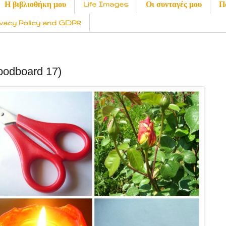
Life Images
Η βιβλιοθήκη μου
Οι συνταγές μου
Π
ivacy Policy and GDPR
oodboard 17)