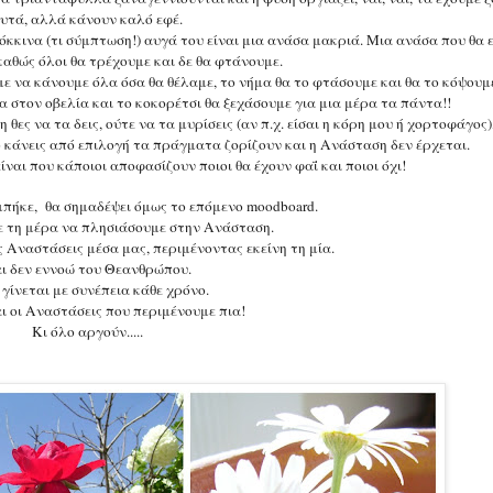
υτά, αλλά κάνουν καλό εφέ.
κκινα (τι σύμπτωση!) αυγά του είναι μια ανάσα μακριά. Μια ανάσα που θα ε
καθώς όλοι θα τρέχουμε και δε θα φτάνουμε.
 να κάνουμε όλα όσα θα θέλαμε, το νήμα θα το φτάσουμε και θα το κόψουμ
 στον οβελία και το κοκορέτσι θα ξεχάσουμε για μια μέρα τα πάντα!!
 θες να τα δεις, ούτε να τα μυρίσεις (αν π.χ. είσαι η κόρη μου ή χορτοφάγος)
το κάνεις από επιλογή τα πράγματα ζορίζουν και η Ανάσταση δεν έρχεται.
 είναι που κάποιοι αποφασίζουν ποιοι θα έχουν φαΐ και ποιοι όχι!
πήκε, θα σημαδέψει όμως το επόμενο moodboard.
ε τη μέρα να πλησιάσουμε στην Ανάσταση.
 Αναστάσεις μέσα μας, περιμένοντας εκείνη τη μία.
ι δεν εννοώ του Θεανθρώπου.
γίνεται με συνέπεια κάθε χρόνο.
ι οι Αναστάσεις που περιμένουμε πια!
Κι όλο αργούν.....