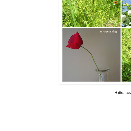
Η ιδέα τω