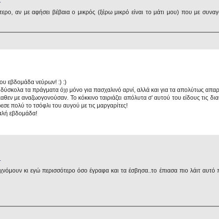
.
ερο, αν με αφήσει βέβαια ο μικρός (ξέρω μικρό είναι το μάτι μου) που με συναγ
μου εβδομάδα νεύρων! :) :)
 δύσκολα τα πράγματα όχι μόνο για πασχαλινό αρνί, αλλά και για τα απολύτως απαρ
θεν με αναζωογονούσαν. Το κόκκινο ταιριάζει απόλυτα σ' αυτού του είδους τις διαθ
σε πολύ το τσόφλι του αυγού με τις μαργαρίτες!
Καλή εβδομάδα!
.
αχνόμουν κι εγώ περισσότερο όσο έγραφα και τα έσβησα..το έπιασα πιο λάιτ αυτό