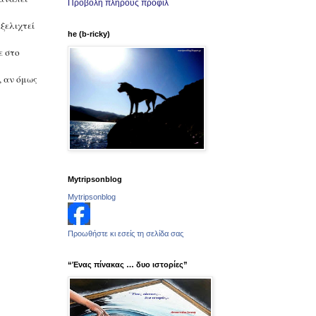
Προβολή πλήρους προφίλ
ξελιχτεί
he (b-ricky)
ε στο
, αν όμως
Mytripsonblog
Mytripsonblog
Προωθήστε κι εσείς τη σελίδα σας
“Ένας πίνακας … δυο ιστορίες”