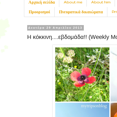
About me
About him
Αρχική σελίδα
Pr
Προορισμοί
Πνευματικά δικαιώματα
Δευτέρα 29 Απριλίου 2013
Η κόκκινη....εβδομάδα!! (Weekly M