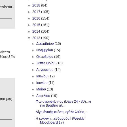
►
2018
(84)
ωνίζεται
►
2017
(105)
►
2016
(154)
►
2015
(161)
►
2014
(164)
▼
2013
(190)
►
Δεκεμβρίου
(15)
►
Νοεμβρίου
(15)
αίτητα.
έσεις! Για
►
Οκτωβρίου
(16)
►
Σεπτεμβρίου
(18)
►
Αυγούστου
(14)
►
Ιουλίου
(12)
►
Ιουνίου
(11)
►
Μαΐου
(13)
▼
Απριλίου
(19)
 που μας
Φωτογραφίζοντας (Days 24 - 30)...κι
ένα βραβείο αλ...
Λίγη άνοιξη κι ένα μεγάλο λάθος...
Η κόκκινη....εβδομάδα!! (Weekly
Moodboard 17)