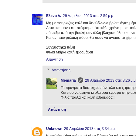
Ελενα Λ.
29 Απριλίου 2013 στις 2:59 μ.μ.
Μη με φουρκίζεις καλέ και δεν θέλω να βρίσω άγιες μέρ
Αστα και μόνο ότι σκέφτομαι ότι κάθε χρόνο με αυτο
πάω έξω από την βουλή σαν άλλη βλαχοπούλου και να 
Και ας πάω φυλακή πόσοι θα πουν να αγιάσει το χέρι τ
Συγχύστηκα πάλι!
Φιλιά Μάρω καλή εβδομάδα!
Απάντηση
Απαντήσεις
Memaria
29 Απριλίου 2013 στις 3:26 μ.μ
Τα πράγματα δυστυχώς πάνε όλο και χειρότερα
Και που να άφηνα κι όλα όσα έγραφα στην αρχ
Φιλιά πολλά και καλή εβδομάδα!!
Απάντηση
Unknown
29 Απριλίου 2013 στις 3:34 μ.μ.