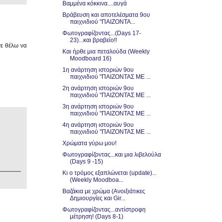
Βαμμένα κόκκινα....αυγά
Βράβευση και αποτελέσματα 9ου
παιχνιδιού "ΠΑΙΖΟΝΤΑ...
Φωτογραφίζοντας...(Days 17-
23)...και βραβείο!!
νε θέλω να
Και ήρθε μια πεταλούδα (Weekly
Moodboard 16)
1η ανάρτηση ιστοριών 9ου
παιχνιδιού "ΠΑΙΖΟΝΤΑΣ ΜΕ ...
2η ανάρτηση ιστοριών 9ου
παιχνιδιού "ΠΑΙΖΟΝΤΑΣ ΜΕ ...
3η ανάρτηση ιστοριών 9ου
παιχνιδιού "ΠΑΙΖΟΝΤΑΣ ΜΕ ...
4η ανάρτηση ιστοριών 9ου
παιχνιδιού "ΠΑΙΖΟΝΤΑΣ ΜΕ ...
Χρώματα γύρω μου!
Φωτογραφίζοντας...και μια λιβελούλα
(Days 9 -15)
Κι ο τρόμος εξαπλώνεται (update)...
(Weekly Moodboa...
Βαζάκια με χρώμα (Ανοιξιάτικες
Δημιουργίες και Gir...
Φωτογραφίζοντας...αντίστροφη
μέτρηση! (Days 8-1)