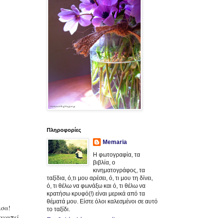
Πληροφορίες
Memaria
Η φωτογραφία, τα
βιβλία, ο
κινηματογράφος, τα
ταξίδια, ό,τι μου αρέσει, ό, τι μου τη δίνει,
ό, τι θέλω να φωνάξω και ό, τι θέλω να
κρατήσω κρυφό(!) είναι μερικά από τα
θέματά μου. Είστε όλοι καλεσμένοι σε αυτό
ισα!
το ταξίδι.
ξαναπεί