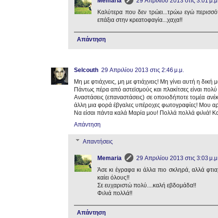
Memaria
29 Απριλίου 2013 στις 3:01 μ.μ
Καλύτερα που δεν τρώει...τρώω εγώ περισσότ
επάξια στην κρεατοφαγία...χαχα!!
Απάντηση
Selcouth
29 Απριλίου 2013 στις 2:46 μ.μ.
Μη με φτιάχνεις, μη με φτιάχνεις! Μη γίνει αυτή η δική 
Πάντως πέρα από αστεϊσμούς και πλακίτσες είναι πολύ
Αναστάσεις (επαναστάσεις) σε οποιοδήποτε τομέα ανέκα
άλλη μια φορά έβγαλες υπέροχες φωτογραφίες! Μου αρε
Να είσαι πάντα καλά Μαρία μου! Πολλά πολλά φιλιά! 
Απάντηση
Απαντήσεις
Memaria
29 Απριλίου 2013 στις 3:03 μ.μ
Άσε κι έγραφα κι άλλα πιο σκληρά, αλλά φτι
καίει όλους!!
Σε ευχαριστώ πολύ....καλή εβδομάδα!!
Φιλιά πολλά!!
Απάντηση