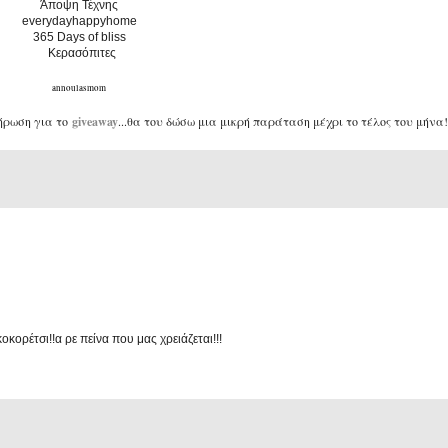
Άποψη Τέχνης
everydayhappyhome
365 Days of bliss
Κερασόπιτες
annoulasmom
λήρωση για το
giveaway
...θα του δώσω μια μικρή παράταση μέχρι το τέλος του μήνα!
κοκορέτσι!!α ρε πείνα που μας χρειάζεται!!!