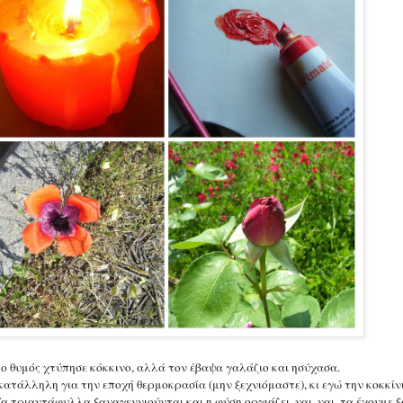
ο θυμός χτύπησε κόκκινο, αλλά τον έβαψα γαλάζιο και ησύχασα.
ατάλληλη για την εποχή θερμοκρασία (μην ξεχνιόμαστε), κι εγώ την κοκκίν
α τριαντάφυλλα ξαναγεννιούνται και η φύση οργιάζει, ναι, ναι, τα έχουμε 