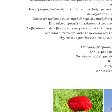
α
Όλα γύρω μας ζουζουνίζουν λοιπόν και το Πάσχα με τα κό
σε λαχάνιασμα, 
Όσο κι αν τρέξουμε όμως, προλάβουμε δεν προλάβουμε
Πασχαλινό τραπέζι και κάπου εκεί ανάμεσα
Αν βέβαια υπάρξει οβελίας και κοκορέτσι, γιατί καλά να μη
δεν είσαι ούτε το ένα, ούτε το άλλο και δεν 
Όχι, το θέμα μας δεν είναι το αρνί,
Η Μεγάλη εβδομάδα μ
Ελπίζω μέρα μ
Να γίνουν πολλές μικρές
Κα
Αυτή 
Άλλες είνα