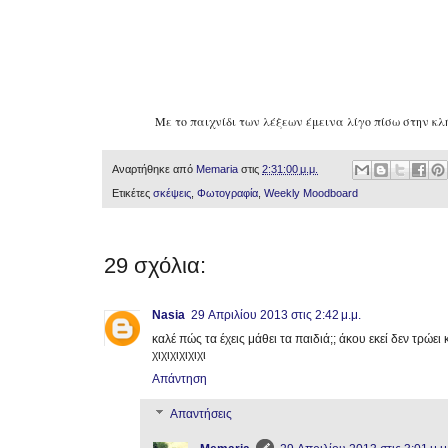
Με το παιχνίδι των λέξεων έμεινα λίγο πίσω στην κ
Αναρτήθηκε από
Memaria
στις
2:31:00 μ.μ.
Ετικέτες
σκέψεις
,
Φωτογραφία
,
Weekly Moodboard
29 σχόλια:
Nasia
29 Απριλίου 2013 στις 2:42 μ.μ.
καλέ πώς τα έχεις μάθει τα παιδιά;; άκου εκεί δεν τρώει 
χιχιχιχιχιχι
Απάντηση
Απαντήσεις